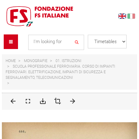
Skip
Skip
to
to
content
navigation
Se
menu
L
HOME
MONOGRAFIE
01. ISTRUZIONI
SCUOLA PROFESSIONALE FERROVIARIA. CORSO DI IMPIANTI
FERROVIARI. ELETTRIFICAZIONE, IMPIANTI DI SICUREZZA E
SEGNALAMENTO, TELECOMUNICAZIONI