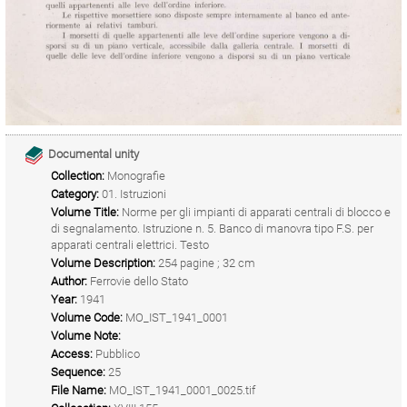
Documental unity
Collection:
Monografie
Category:
01. Istruzioni
Volume Title:
Norme per gli impianti di apparati centrali di blocco e
di segnalamento. Istruzione n. 5. Banco di manovra tipo F.S. per
apparati centrali elettrici. Testo
Volume Description:
254 pagine ; 32 cm
Author:
Ferrovie dello Stato
Year:
1941
Volume Code:
MO_IST_1941_0001
Volume Note:
Access:
Pubblico
Sequence:
25
File Name:
MO_IST_1941_0001_0025.tif