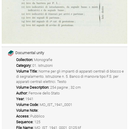
Documental unity
Collection:
Monografie
Category:
01. Istruzioni
Volume Title:
Norme per gli impianti di apparati centrali di blocco e
di segnalamento. Istruzione n. 5. Banco di manovra tipo F.S. per
apparati centrali elettrici. Testo
Volume Description:
254 pagine ; 32 cm
Author:
Ferrovie dello Stato
Year:
1941
Volume Code:
MO_IST_1941_0001
Volume Note:
Access:
Pubblico
Sequence:
125
File Name:
MO_IST_1941_0001_0125.tif