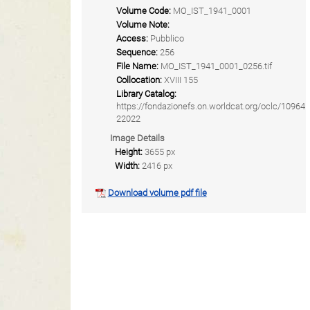
Volume Code:
MO_IST_1941_0001
Volume Note:
Access:
Pubblico
Sequence:
256
File Name:
MO_IST_1941_0001_0256.tif
Collocation:
XVIII 155
Library Catalog:
https://fondazionefs.on.worldcat.org/oclc/10964
22022
Image Details
Height:
3655 px
Width:
2416 px
Download volume pdf file