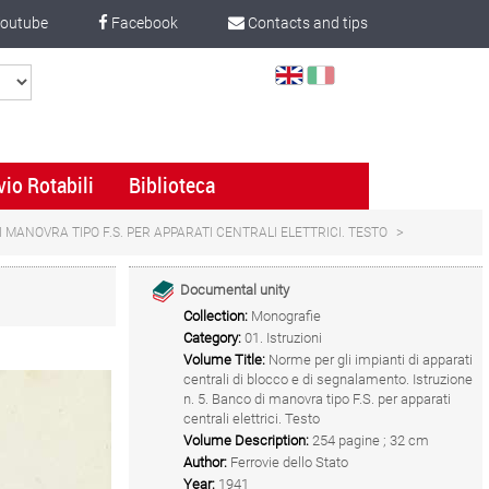
outube
Facebook
Contacts and tips
Select
Language
vio Rotabili
Biblioteca
I MANOVRA TIPO F.S. PER APPARATI CENTRALI ELETTRICI. TESTO
Documental unity
Collection:
Monografie
Category:
01. Istruzioni
Volume Title:
Norme per gli impianti di apparati
centrali di blocco e di segnalamento. Istruzione
n. 5. Banco di manovra tipo F.S. per apparati
centrali elettrici. Testo
Volume Description:
254 pagine ; 32 cm
Author:
Ferrovie dello Stato
Year:
1941