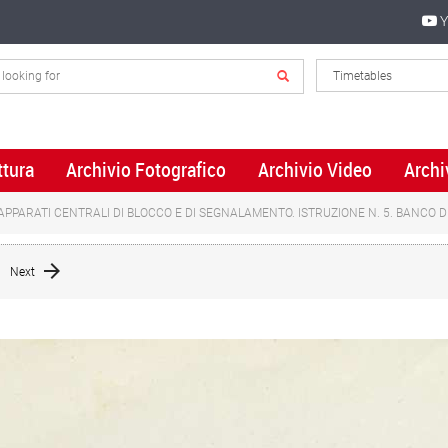
Y
ttura
Archivio Fotografico
Archivio Video
Archi
 APPARATI CENTRALI DI BLOCCO E DI SEGNALAMENTO. ISTRUZIONE N. 5. BANCO D
Next