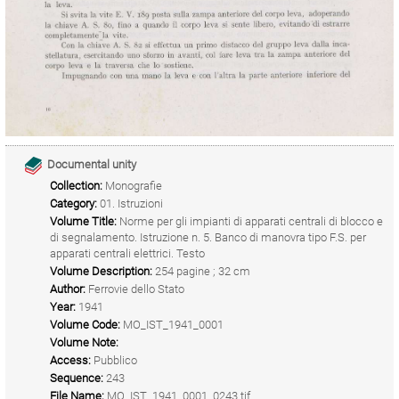
Documental unity
Collection:
Monografie
Category:
01. Istruzioni
Volume Title:
Norme per gli impianti di apparati centrali di blocco e
di segnalamento. Istruzione n. 5. Banco di manovra tipo F.S. per
apparati centrali elettrici. Testo
Volume Description:
254 pagine ; 32 cm
Author:
Ferrovie dello Stato
Year:
1941
Volume Code:
MO_IST_1941_0001
Volume Note:
Access:
Pubblico
Sequence:
243
File Name:
MO_IST_1941_0001_0243.tif