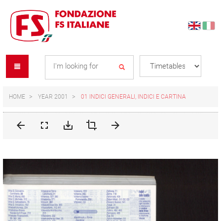
Skip
Skip
to
to
content
navigation
Se
menu
L
HOME
YEAR 2001
01 INDICI GENERALI, INDICI E CARTINA