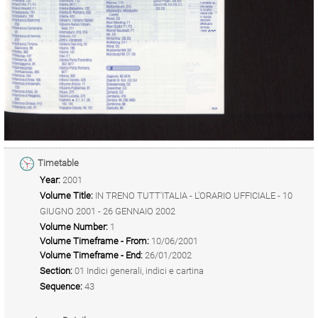
Timetable
Year:
2001
Volume Title:
IN TRENO TUTT'ITALIA - L'ORARIO UFFICIALE - 10
GIUGNO 2001 - 26 GENNAIO 2002
Volume Number:
1
Volume Timeframe - From:
10/06/2001
Volume Timeframe - End:
26/01/2002
Section:
01 Indici generali, indici e cartina
Sequence:
43