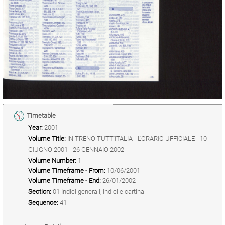
Timetable
Year:
2001
Volume Title:
IN TRENO TUTT'ITALIA - L'ORARIO UFFICIALE - 10
GIUGNO 2001 - 26 GENNAIO 2002
Volume Number:
1
Volume Timeframe - From:
10/06/2001
Volume Timeframe - End:
26/01/2002
Section:
01 Indici generali, indici e cartina
Sequence:
41