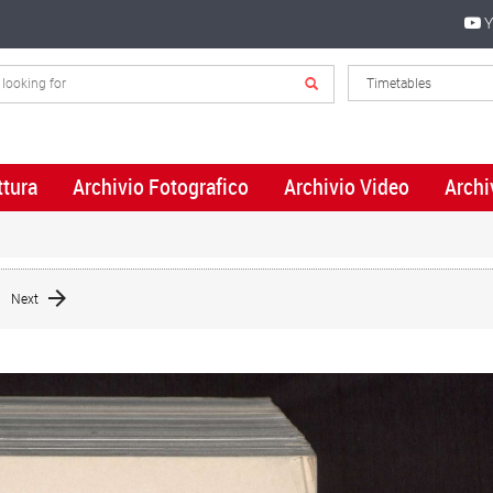
Y
ttura
Archivio Fotografico
Archivio Video
Archi
Next