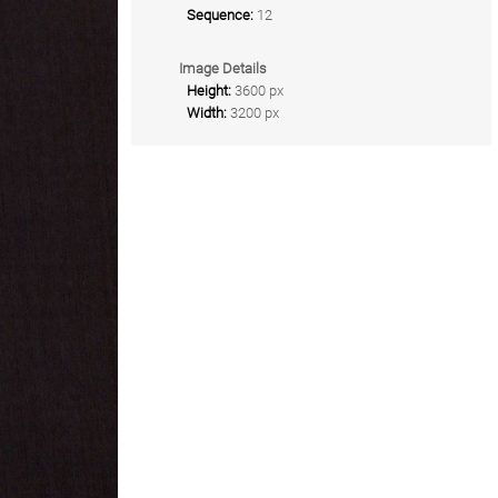
Sequence:
12
Image Details
Height:
3600 px
Width:
3200 px