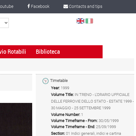
outube
Facebook
Contacts and tips
Select
Language
vio Rotabili
Biblioteca
Timetable
Year:
1999
Volume Title:
IN TRENO - L'ORARIO UFFICIALE
DELLE FERROVIE DELLO STATO - ESTATE 1999 -
30 MAGGIO - 25 SETTEMBRE 1999
Volume Number:
1
Volume Timeframe - From:
30/05/1999
Volume Timeframe - End:
25/09/1999
Section:
01 Indici generali, indici e cartina