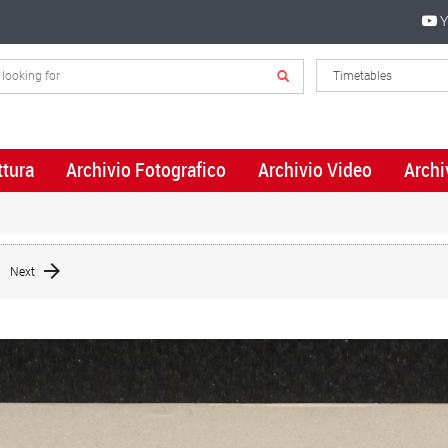
Y
ttura
Archivio Fotografico
Archivio Video
Archi
Next