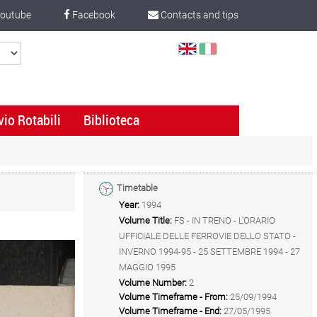
outube
Facebook
Contacts and tips
Select
Language
vio Rotabili
Biblioteca
Timetable
Year:
1994
Volume Title:
FS - IN TRENO - L'ORARIO
UFFICIALE DELLE FERROVIE DELLO STATO -
INVERNO 1994-95 - 25 SETTEMBRE 1994 - 27
MAGGIO 1995
Volume Number:
2
Volume Timeframe - From:
25/09/1994
Volume Timeframe - End:
27/05/1995