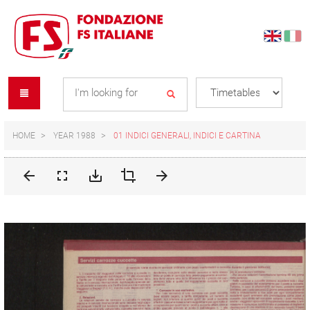
Skip
Skip
to
to
content
navigation
Se
menu
L
HOME
YEAR 1988
01 INDICI GENERALI, INDICI E CARTINA