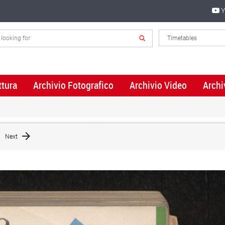
Y
ttura
Archivio Fotografico
Archivio Video
Archi
Next