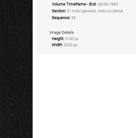
Volume Timeframe - End:
28/09/1963
Section:
01 Indici generali, indici e cartina
Sequence:
35
Image Details
Height:
3100 px
Width:
3200 px