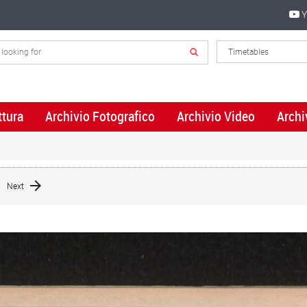
Y
ttura
Archivio Fotografico
Archivio Video
Archi
Next