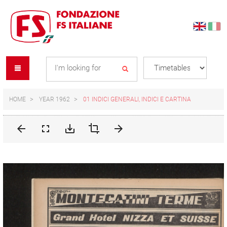
Skip
Skip
to
to
content
navigation
Se
menu
L
HOME
YEAR 1962
01 INDICI GENERALI, INDICI E CARTINA