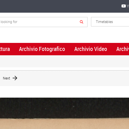
Y
ttura
Archivio Fotografico
Archivio Video
Archi
Next