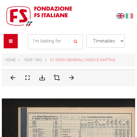
Skip
Skip
to
to
content
navigation
Se
menu
L
HOME
YEAR 1962
01 INDICI GENERALI, INDICI E CARTINA