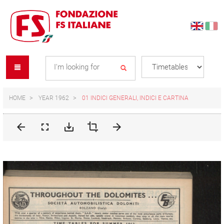
Skip
Skip
to
to
content
navigation
Se
menu
L
HOME
YEAR 1962
01 INDICI GENERALI, INDICI E CARTINA