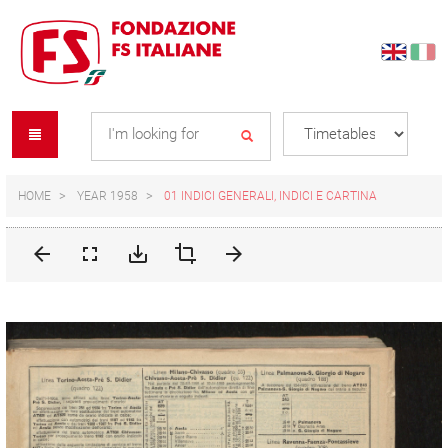
Skip
Skip
to
to
content
navigation
Se
menu
L
HOME
YEAR 1958
01 INDICI GENERALI, INDICI E CARTINA