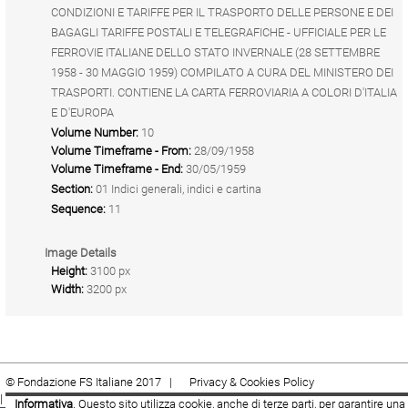
CONDIZIONI E TARIFFE PER IL TRASPORTO DELLE PERSONE E DEI
BAGAGLI TARIFFE POSTALI E TELEGRAFICHE - UFFICIALE PER LE
FERROVIE ITALIANE DELLO STATO INVERNALE (28 SETTEMBRE
1958 - 30 MAGGIO 1959) COMPILATO A CURA DEL MINISTERO DEI
TRASPORTI. CONTIENE LA CARTA FERROVIARIA A COLORI D'ITALIA
E D'EUROPA
Volume Number:
10
Volume Timeframe - From:
28/09/1958
Volume Timeframe - End:
30/05/1959
Section:
01 Indici generali, indici e cartina
Sequence:
11
Image Details
Height:
3100 px
Width:
3200 px
© Fondazione FS Italiane 2017 |
Privacy & Cookies Policy
|
Cookie
|
Termini e condizioni
Informativa
. Questo sito utilizza cookie, anche di terze parti, per garantire una