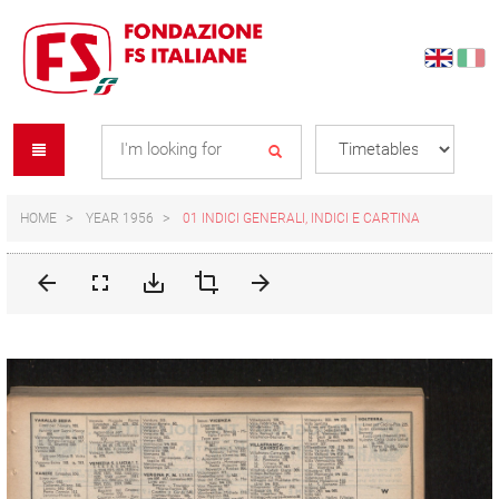
Skip
Skip
to
to
content
navigation
Se
menu
L
HOME
YEAR 1956
01 INDICI GENERALI, INDICI E CARTINA