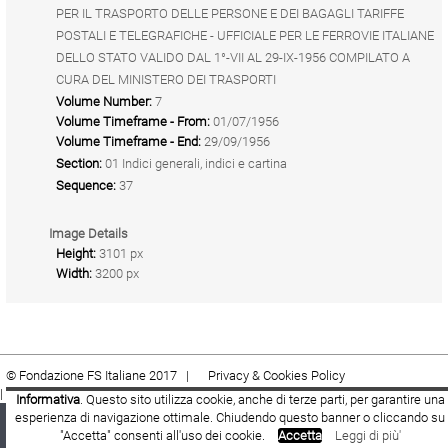
PER IL TRASPORTO DELLE PERSONE E DEI BAGAGLI TARIFFE
POSTALI E TELEGRAFICHE - UFFICIALE PER LE FERROVIE ITALIANE
DELLO STATO VALIDO DAL 1°-VII AL 29-IX-1956 COMPILATO A
CURA DEL MINISTERO DEI TRASPORTI
Volume Number:
7
Volume Timeframe - From:
01/07/1956
Volume Timeframe - End:
29/09/1956
Section:
01 Indici generali, indici e cartina
Sequence:
37
Image Details
Height:
3101 px
Width:
3200 px
© Fondazione FS Italiane 2017 |
Privacy & Cookies Policy
|
Cookie
|
Termini e condizioni
Informativa
. Questo sito utilizza cookie, anche di terze parti, per garantire una
esperienza di navigazione ottimale. Chiudendo questo banner o cliccando su
Fondazione FS Italiane
Youtube
Facebook
"Accetta" consenti all'uso dei cookie.
Accetta
Leggi di più'