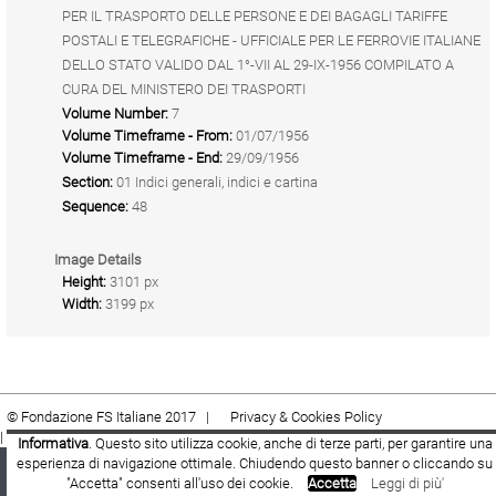
PER IL TRASPORTO DELLE PERSONE E DEI BAGAGLI TARIFFE
POSTALI E TELEGRAFICHE - UFFICIALE PER LE FERROVIE ITALIANE
DELLO STATO VALIDO DAL 1°-VII AL 29-IX-1956 COMPILATO A
CURA DEL MINISTERO DEI TRASPORTI
Volume Number:
7
Volume Timeframe - From:
01/07/1956
Volume Timeframe - End:
29/09/1956
Section:
01 Indici generali, indici e cartina
Sequence:
48
Image Details
Height:
3101 px
Width:
3199 px
© Fondazione FS Italiane 2017 |
Privacy & Cookies Policy
|
Cookie
|
Termini e condizioni
Informativa
. Questo sito utilizza cookie, anche di terze parti, per garantire una
esperienza di navigazione ottimale. Chiudendo questo banner o cliccando su
Fondazione FS Italiane
Youtube
Facebook
"Accetta" consenti all'uso dei cookie.
Accetta
Leggi di più'