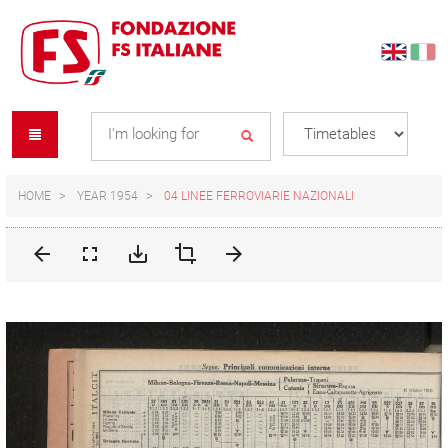
Skip
Skip
to
to
content
navigation
Se
menu
L
HOME
YEAR 1954
04 LINEE FERROVIARIE NAZIONALI