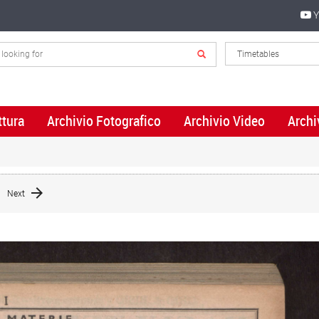
Y
ttura
Archivio Fotografico
Archivio Video
Archi
Next