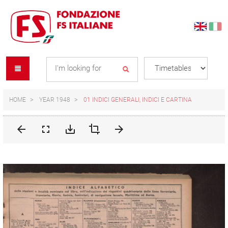
Skip
Skip
to
to
content
navigation
Se
menu
L
HOME
YEAR 1948
01 INDICI GENERALI, INDICI E CARTINA