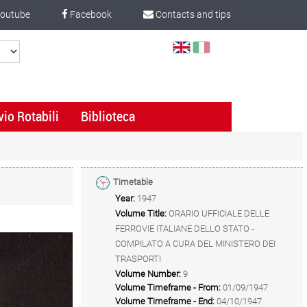
outube
Facebook
Contacts and tips
Select
Language
vio Rotabili
Biblioteca
Timetable
Year:
1947
Volume Title:
ORARIO UFFICIALE DELLE
FERROVIE ITALIANE DELLO STATO -
COMPILATO A CURA DEL MINISTERO DEI
TRASPORTI
Volume Number:
9
Volume Timeframe - From:
01/09/1947
Volume Timeframe - End:
04/10/1947