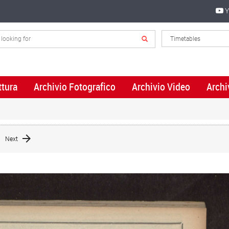
Y
ttura
Archivio Fotografico
Archivio Video
Archi
Next