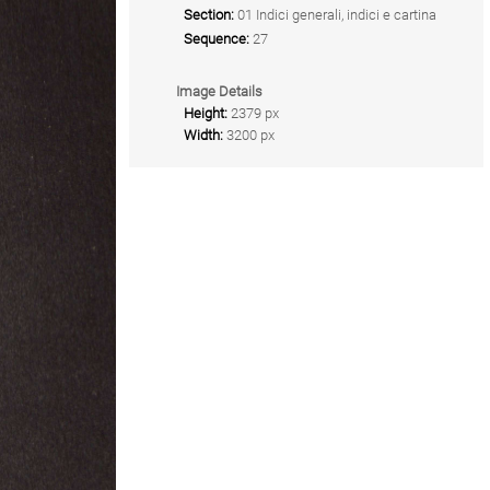
Section:
01 Indici generali, indici e cartina
Sequence:
27
Image Details
Height:
2379 px
Width:
3200 px