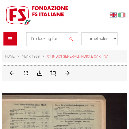
Skip
Skip
to
to
content
navigation
Se
menu
L
HOME
YEAR 1939
01 INDICI GENERALI, INDICI E CARTINA