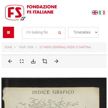
Skip
Skip
to
to
content
navigation
Se
menu
L
HOME
YEAR 1938
01 INDICI GENERALI, INDICI E CARTINA