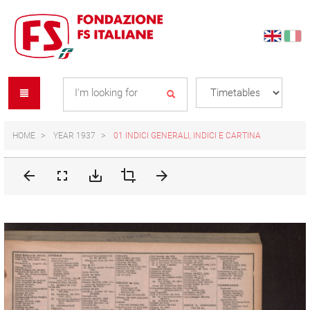
Skip
Skip
to
to
content
navigation
Se
menu
L
HOME
YEAR 1937
01 INDICI GENERALI, INDICI E CARTINA