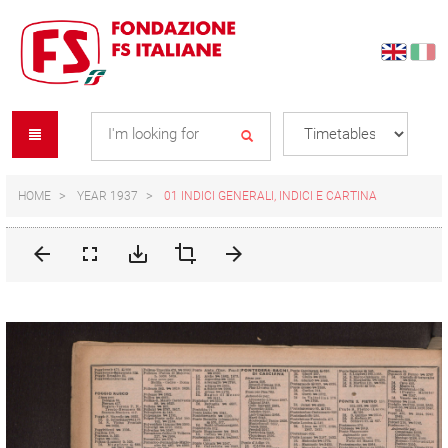
Skip
Skip
to
to
content
navigation
Se
menu
L
HOME
YEAR 1937
01 INDICI GENERALI, INDICI E CARTINA