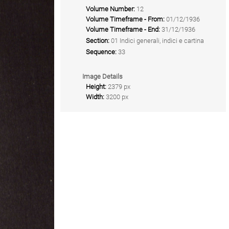
Volume Number:
12
Volume Timeframe - From:
01/12/1936
Volume Timeframe - End:
31/12/1936
Section:
01 Indici generali, indici e cartina
Sequence:
33
Image Details
Height:
2379 px
Width:
3200 px