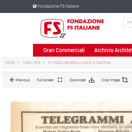
Skip
Skip
Fondazione FS Italiane
to
to
content
navigation
menu
Orari Commerciali
Archivio Archite
HOME
YEAR 1935
01 INDICI GENERALI, INDICI E CARTINA
Full screen
Download
Crop Image
Previous