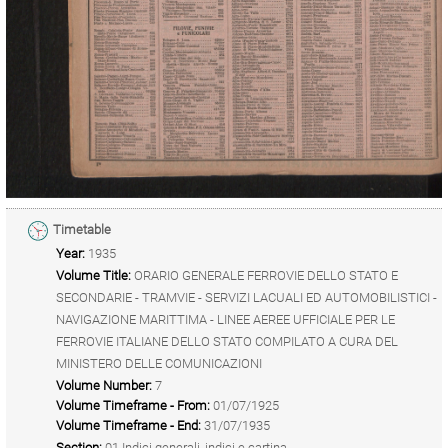
Timetable
Year:
1935
Volume Title:
ORARIO GENERALE FERROVIE DELLO STATO E
SECONDARIE - TRAMVIE - SERVIZI LACUALI ED AUTOMOBILISTICI -
NAVIGAZIONE MARITTIMA - LINEE AEREE UFFICIALE PER LE
FERROVIE ITALIANE DELLO STATO COMPILATO A CURA DEL
MINISTERO DELLE COMUNICAZIONI
Volume Number:
7
Volume Timeframe - From:
01/07/1925
Volume Timeframe - End:
31/07/1935
Section:
01 Indici generali, indici e cartina