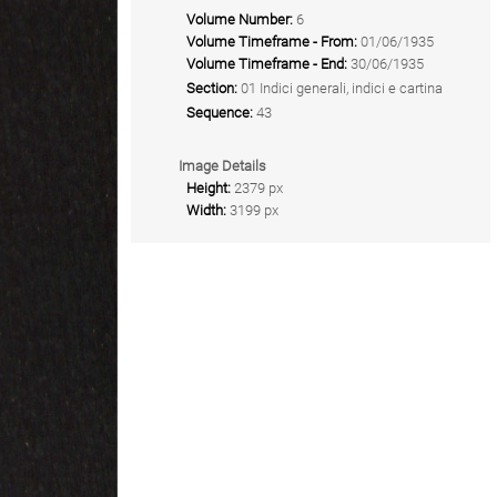
Volume Number:
6
Volume Timeframe - From:
01/06/1935
Volume Timeframe - End:
30/06/1935
Section:
01 Indici generali, indici e cartina
Sequence:
43
Image Details
Height:
2379 px
Width:
3199 px