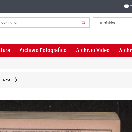
Y
ttura
Archivio Fotografico
Archivio Video
Archi
Next