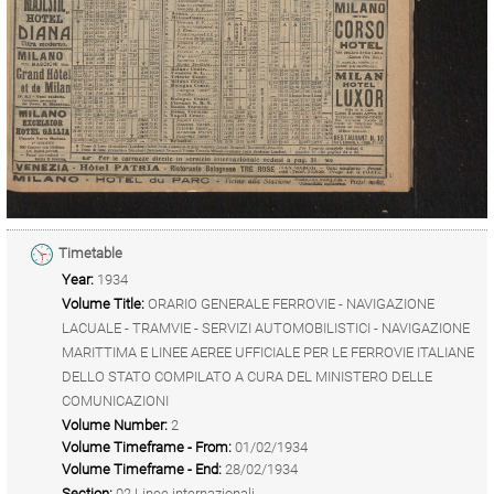
Timetable
Year:
1934
Volume Title:
ORARIO GENERALE FERROVIE - NAVIGAZIONE
LACUALE - TRAMVIE - SERVIZI AUTOMOBILISTICI - NAVIGAZIONE
MARITTIMA E LINEE AEREE UFFICIALE PER LE FERROVIE ITALIANE
DELLO STATO COMPILATO A CURA DEL MINISTERO DELLE
COMUNICAZIONI
Volume Number:
2
Volume Timeframe - From:
01/02/1934
Volume Timeframe - End:
28/02/1934
Section:
02 Linee internazionali