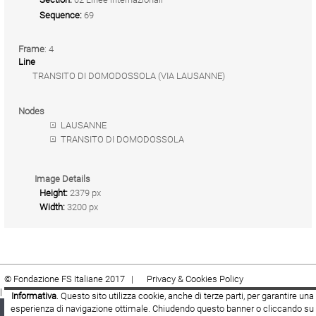
Sequence:
69
Frame
: 4
Line
TRANSITO DI DOMODOSSOLA (VIA LAUSANNE)
Nodes
LAUSANNE
TRANSITO DI DOMODOSSOLA
Image Details
Height:
2379 px
Width:
3200 px
© Fondazione FS Italiane 2017 |
Privacy & Cookies Policy
|
Cookie
|
Termini e condizioni
Informativa
. Questo sito utilizza cookie, anche di terze parti, per garantire una
esperienza di navigazione ottimale. Chiudendo questo banner o cliccando su
Fondazione FS Italiane
Youtube
Facebook