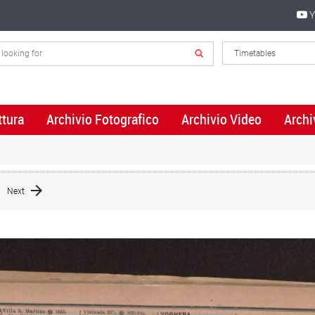
Y
ttura
Archivio Fotografico
Archivio Video
Archi
Next