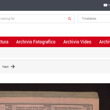
Y
ttura
Archivio Fotografico
Archivio Video
Archi
Next