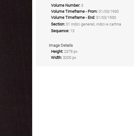
Volume Number:
3
Volume Timeframe - From:
01/03/1930
Volume Timeframe - End:
31/03/1930
Section:
01 Indici generali, indici e cartina
Sequence:
13
Image Details
Height:
2379 px
Width:
3200 px