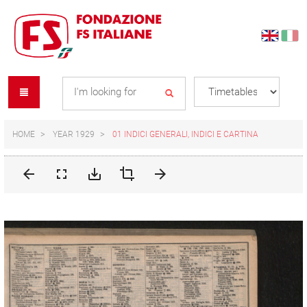
Skip
Skip
to
to
content
navigation
Se
menu
L
HOME
YEAR 1929
01 INDICI GENERALI, INDICI E CARTINA