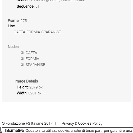
Sequence:
51
Frame
: 275
Line
GAETA-FORMIA-SPARANISE
Nodes
GAETA
FORMIA
SPARANISE
Image Details
Height:
2379 px
Width:
3201 px
© Fondazione FS Italiane 2017 |
Privacy & Cookies Policy
|
Cookie
|
Termini e condizioni
Informativa
. Questo sito utilizza cookie, anche di terze parti, per garantire una