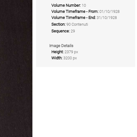
Volume Number:
10
Volume Timeframe - From:
01/10/1928
Volume Timeframe - End:
31/10/1928
Section:
90 Contenuti
Sequence:
29
Image Details
Height:
2379 px
Width:
3200 px