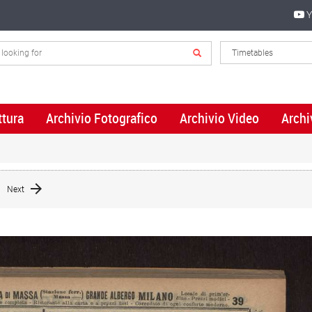
Y
ttura
Archivio Fotografico
Archivio Video
Archi
Next