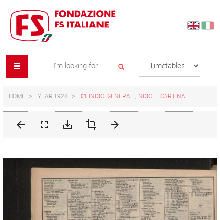
Skip
Skip
to
to
content
navigation
Se
menu
L
HOME
YEAR 1928
01 INDICI GENERALI, INDICI E CARTINA