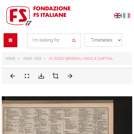
Skip
Skip
to
to
content
navigation
Se
menu
L
HOME
YEAR 1928
01 INDICI GENERALI, INDICI E CARTINA