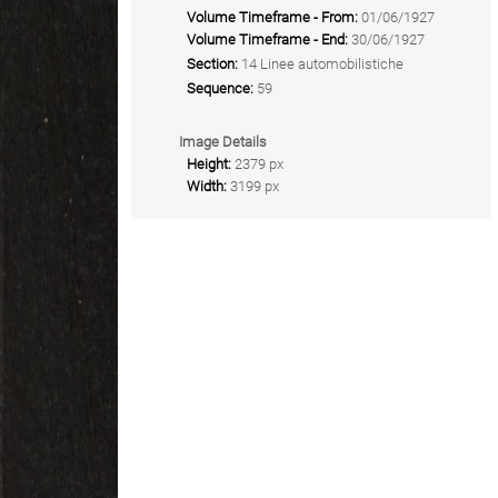
Volume Timeframe - From:
01/06/1927
Volume Timeframe - End:
30/06/1927
Section:
14 Linee automobilistiche
Sequence:
59
Image Details
Height:
2379 px
Width:
3199 px