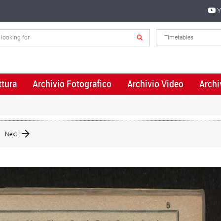
Y
ttura
Archivio Fotografico
Archivio Video
Archi
Next