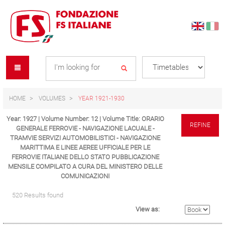
Skip
Skip
to
to
content
navigation
Se
menu
L
HOME
VOLUMES
YEAR 1921-1930
Year: 1927 | Volume Number: 12 | Volume Title: ORARIO
REFINE
GENERALE FERROVIE - NAVIGAZIONE LACUALE -
TRAMVIE SERVIZI AUTOMOBILISTICI - NAVIGAZIONE
MARITTIMA E LINEE AEREE UFFICIALE PER LE
FERROVIE ITALIANE DELLO STATO PUBBLICAZIONE
MENSILE COMPILATO A CURA DEL MINISTERO DELLE
COMUNICAZIONI
520 Results found
View as: