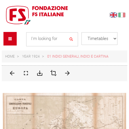
Skip
Skip
to
to
content
navigation
Se
menu
L
HOME
YEAR 1924
01 INDICI GENERALI, INDICI E CARTINA