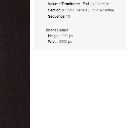
Volume Timeframe - End:
31/12/1918
Section:
01 Indici generali, indici e cartina
Sequence:
13
Image Details
Height:
2379 px
Width:
3200 px