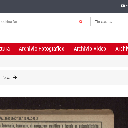
Y
ttura
Archivio Fotografico
Archivio Video
Archi
Next