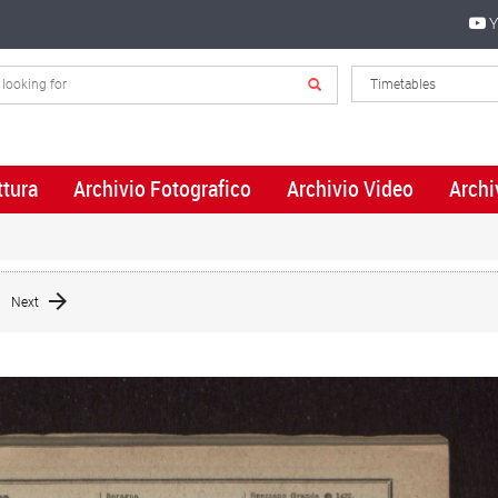
Y
ttura
Archivio Fotografico
Archivio Video
Archi
Next