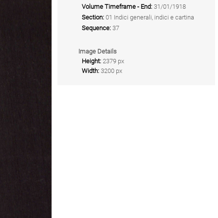
Volume Timeframe - End:
31/01/1918
Section:
01 Indici generali, indici e cartina
Sequence:
37
Image Details
Height:
2379 px
Width:
3200 px