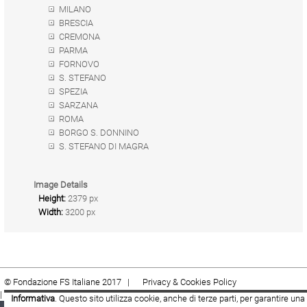
MILANO
BRESCIA
CREMONA
PARMA
FORNOVO
S. STEFANO
SPEZIA
SARZANA
ROMA
BORGO S. DONNINO
S. STEFANO DI MAGRA
Image Details
Height:
2379 px
Width:
3200 px
© Fondazione FS Italiane 2017 |
Privacy & Cookies Policy
|
Cookie
|
Termini e condizioni
Informativa
. Questo sito utilizza cookie, anche di terze parti, per garantire una