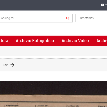
Y
ttura
Archivio Fotografico
Archivio Video
Archi
Next