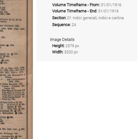
Volume Timeframe - From:
01/01/1916
Volume Timeframe - End:
31/01/1916
Section:
01 Indici generali, indici e cartina
Sequence:
24
Image Details
Height:
2379 px
Width:
3200 px