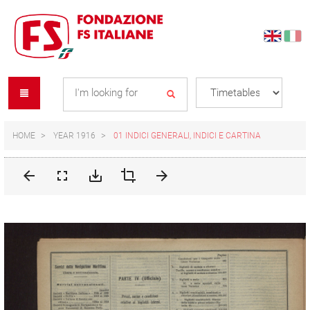
Skip
Skip
to
to
content
navigation
Se
menu
L
HOME
YEAR 1916
01 INDICI GENERALI, INDICI E CARTINA