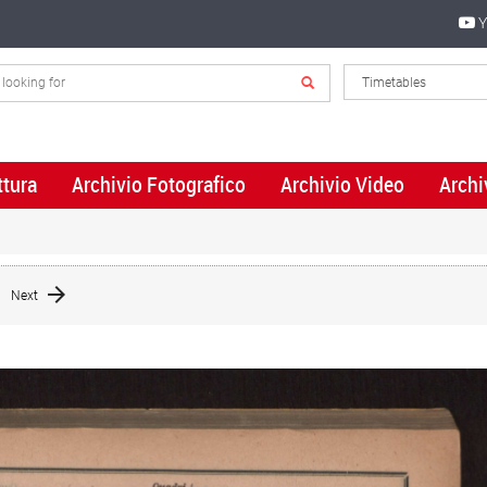
Y
ttura
Archivio Fotografico
Archivio Video
Archi
Next