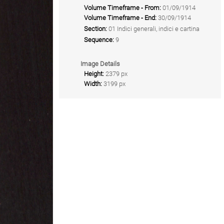
Volume Timeframe - From:
01/09/1914
Volume Timeframe - End:
30/09/1914
Section:
01 Indici generali, indici e cartina
Sequence:
9
Image Details
Height:
2379 px
Width:
3199 px