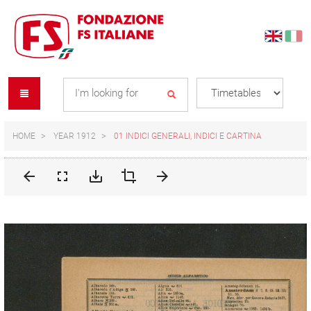
Skip
Skip
to
to
content
navigation
Se
menu
L
HOME
YEAR 1912
01 INDICI GENERALI, INDICI E CARTINA