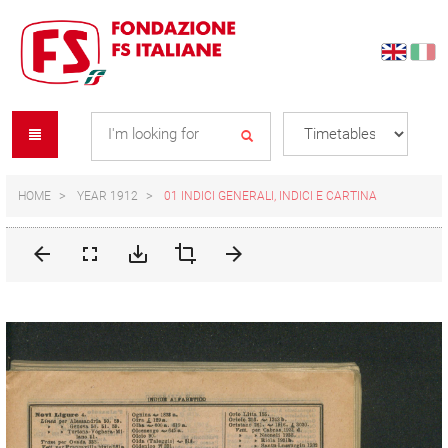
Skip
Skip
to
to
content
navigation
Se
menu
L
HOME
YEAR 1912
01 INDICI GENERALI, INDICI E CARTINA