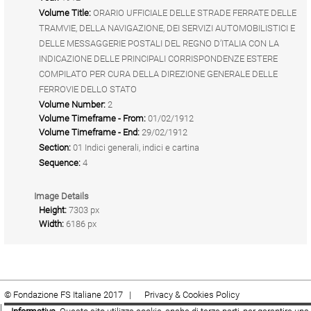
Volume Title:
ORARIO UFFICIALE DELLE STRADE FERRATE DELLE
TRAMVIE, DELLA NAVIGAZIONE, DEI SERVIZI AUTOMOBILISTICI E
DELLE MESSAGGERIE POSTALI DEL REGNO D’ITALIA CON LA
INDICAZIONE DELLE PRINCIPALI CORRISPONDENZE ESTERE
COMPILATO PER CURA DELLA DIREZIONE GENERALE DELLE
FERROVIE DELLO STATO
Volume Number:
2
Volume Timeframe - From:
01/02/1912
Volume Timeframe - End:
29/02/1912
Section:
01 Indici generali, indici e cartina
Sequence:
4
Image Details
Height:
7303 px
Width:
6186 px
© Fondazione FS Italiane 2017 |
Privacy & Cookies Policy
|
Cookie
|
Termini e condizioni