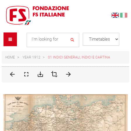
Skip
Skip
to
to
content
navigation
Se
menu
L
HOME
YEAR 1912
01 INDICI GENERALI, INDICI E CARTINA